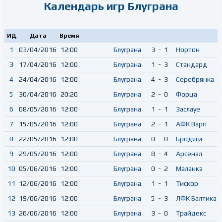
Календарь игр Блуграна
ИД
Дата
Время
1
03/04/2016
12:00
Блуграна
3
-
1
Нортон
3
17/04/2016
12:00
Блуграна
1
-
3
Стандард
4
24/04/2016
12:00
Блуграна
4
-
3
Серебрянка
5
30/04/2016
20:20
Блуграна
2
-
0
Форца
6
08/05/2016
12:00
Блуграна
1
-
1
Заслауе
7
15/05/2016
12:00
Блуграна
2
-
1
АФК Варгi
8
22/05/2016
12:00
Блуграна
0
-
0
Бродяги
9
29/05/2016
12:00
Блуграна
8
-
4
Арсенал
10
05/06/2016
12:00
Блуграна
0
-
2
Маланка
11
12/06/2016
12:00
Блуграна
1
-
1
Тискор
12
19/06/2016
12:00
Блуграна
5
-
3
ЛФК Балтика
13
26/06/2016
12:00
Блуграна
3
-
0
Трайдекс