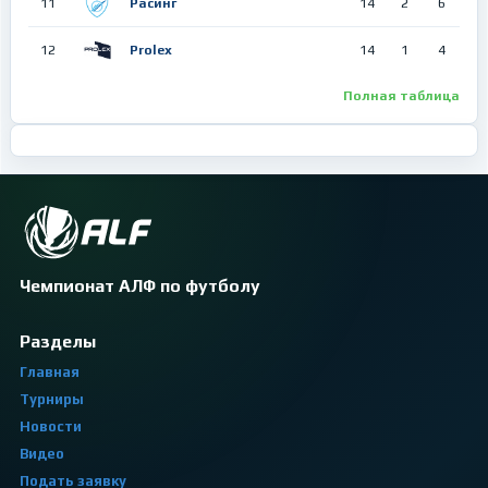
11
Расинг
14
2
6
12
Prolex
14
1
4
Полная таблица
Чемпионат АЛФ по футболу
Разделы
Главная
Турниры
Новости
Видео
Подать заявку