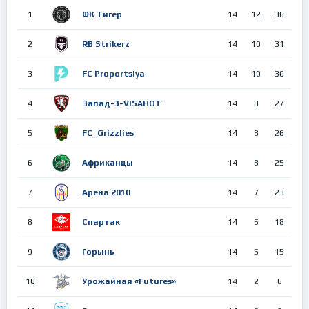
1
ФК Тигер
14
12
36
2
RB Strikerz
14
10
31
3
FC Proportsiya
14
10
30
4
Запад-3-VISAHOT
14
8
27
5
FC_Grizzlies
14
8
26
6
Африканцы
14
8
25
7
Арена 2010
14
7
23
8
Спартак
14
6
18
9
Горынь
14
5
15
10
Урожайная «Futures»
14
2
6