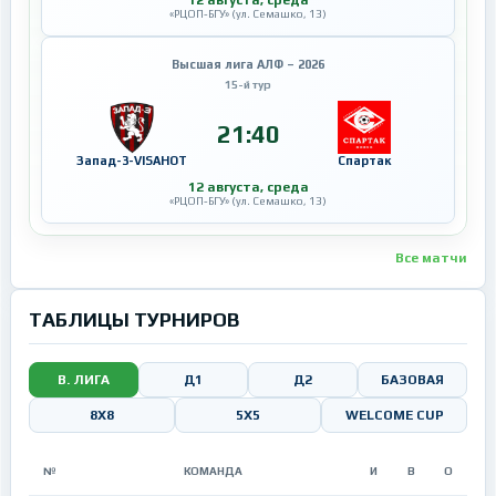
12 августа, среда
«РЦОП-БГУ» (ул. Семашко, 13)
Высшая лига АЛФ – 2026
15-й тур
21:40
Запад-3-VISAHOT
Спартак
12 августа, среда
«РЦОП-БГУ» (ул. Семашко, 13)
Все матчи
ТАБЛИЦЫ ТУРНИРОВ
В. ЛИГА
Д1
Д2
БАЗОВАЯ
8Х8
5X5
WELCOME CUP
№
КОМАНДА
И
В
О