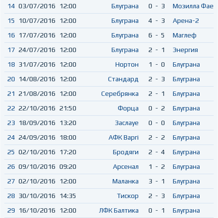
14
03/07/2016
12:00
Блуграна
0
-
3
Мозилла Фаер
15
10/07/2016
12:00
Блуграна
4
-
3
Арена-2
16
17/07/2016
12:00
Блуграна
6
-
5
Маглеф
17
24/07/2016
12:00
Блуграна
2
-
1
Энергия
18
31/07/2016
12:00
Нортон
1
-
0
Блуграна
20
14/08/2016
12:00
Стандард
2
-
3
Блуграна
21
21/08/2016
12:00
Серебрянка
2
-
1
Блуграна
22
22/10/2016
21:50
Форца
0
-
2
Блуграна
23
18/09/2016
13:20
Заслауе
0
-
0
Блуграна
24
24/09/2016
18:00
АФК Варгi
2
-
2
Блуграна
25
02/10/2016
17:20
Бродяги
2
-
4
Блуграна
26
09/10/2016
09:20
Арсенал
1
-
2
Блуграна
27
02/10/2016
12:00
Маланка
3
-
1
Блуграна
28
30/10/2016
14:35
Тискор
2
-
3
Блуграна
29
16/10/2016
12:00
ЛФК Балтика
0
-
1
Блуграна