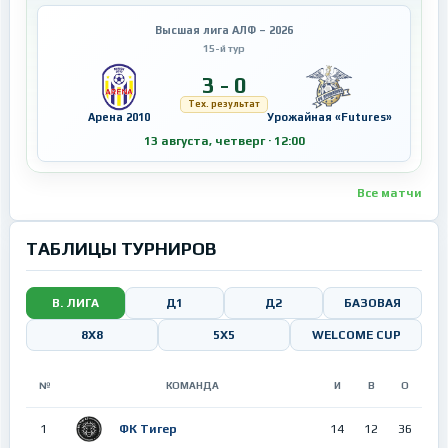
Высшая лига АЛФ – 2026
15-й тур
3 - 0
Тех. результат
Арена 2010
Урожайная «Futures»
13 августа, четверг · 12:00
Все матчи
ТАБЛИЦЫ ТУРНИРОВ
В. ЛИГА
Д1
Д2
БАЗОВАЯ
8Х8
5X5
WELCOME CUP
№
КОМАНДА
И
В
О
1
ФК Тигер
14
12
36