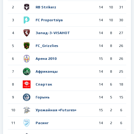
2
RB Strikerz
14
10
31
3
FC Proportsiya
14
10
30
4
Запад-3-VISAHOT
14
8
27
5
FC_Grizzlies
14
8
26
6
Арена 2010
15
8
26
7
Африканцы
14
8
25
8
Спартак
14
6
18
9
Горынь
14
5
15
10
Урожайная «Futures»
15
2
6
11
Расинг
14
2
6