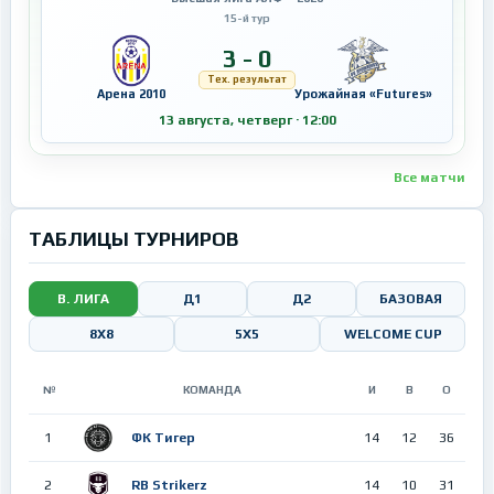
15-й тур
3 - 0
Тех. результат
Арена 2010
Урожайная «Futures»
13 августа, четверг · 12:00
Все матчи
ТАБЛИЦЫ ТУРНИРОВ
В. ЛИГА
Д1
Д2
БАЗОВАЯ
8Х8
5X5
WELCOME CUP
№
КОМАНДА
И
В
О
1
ФК Тигер
14
12
36
2
RB Strikerz
14
10
31