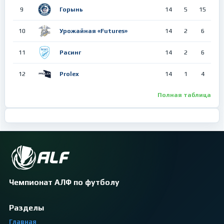
9
Горынь
14
5
15
10
Урожайная «Futures»
14
2
6
11
Расинг
14
2
6
12
Prolex
14
1
4
Полная таблица
Чемпионат АЛФ по футболу
Разделы
Главная