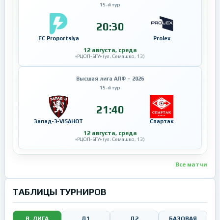
15-й тур
20:30
FC Proportsiya
Prolex
12 августа, среда
«РЦОП-БГУ» (ул. Семашко, 13)
Высшая лига АЛФ – 2026
15-й тур
21:40
Запад-3-VISAHOT
Спартак
12 августа, среда
«РЦОП-БГУ» (ул. Семашко, 13)
Все матчи
ТАБЛИЦЫ ТУРНИРОВ
В. ЛИГА
Д1
Д2
БАЗОВАЯ