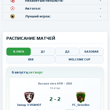
Незабитый пенальти:
-
Автогол:
-
Лучший игрок:
-
РАСПИСАНИЕ МАТЧЕЙ
В.ЛИГА
Д1
Д2
БАЗОВАЯ
8X8
WELCOME CUP
6 августа,
четверг
Высшая лига АЛФ – 2026
14-й тур
2 - 2
Запад-3-VISAHOT
FC_Grizzlies