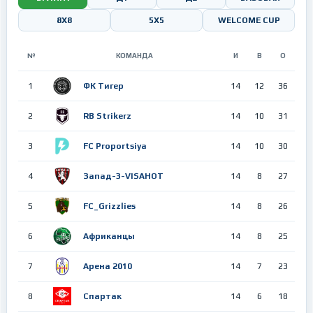
8Х8
5X5
WELCOME CUP
№
КОМАНДА
И
В
О
1
ФК Тигер
14
12
36
2
RB Strikerz
14
10
31
3
FC Proportsiya
14
10
30
4
Запад-3-VISAHOT
14
8
27
5
FC_Grizzlies
14
8
26
6
Африканцы
14
8
25
7
Арена 2010
14
7
23
8
Спартак
14
6
18