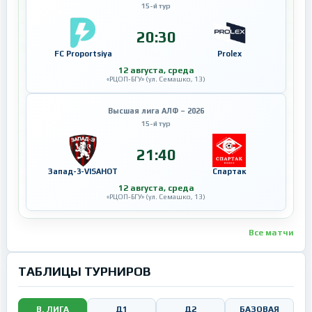
15-й тур
20:30
FC Proportsiya
Prolex
12 августа, среда
«РЦОП-БГУ» (ул. Семашко, 13)
Высшая лига АЛФ – 2026
15-й тур
21:40
Запад-3-VISAHOT
Спартак
12 августа, среда
«РЦОП-БГУ» (ул. Семашко, 13)
Все матчи
ТАБЛИЦЫ ТУРНИРОВ
В. ЛИГА
Д1
Д2
БАЗОВАЯ