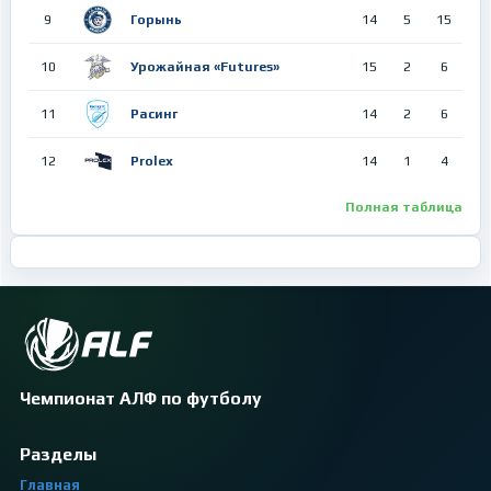
9
Горынь
14
5
15
10
Урожайная «Futures»
15
2
6
11
Расинг
14
2
6
12
Prolex
14
1
4
Полная таблица
Чемпионат АЛФ по футболу
Разделы
Главная