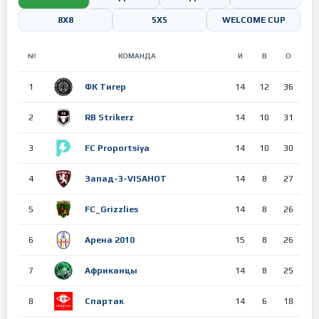
8Х8
5X5
WELCOME CUP
№
КОМАНДА
И
В
О
1
ФК Тигер
14
12
36
2
RB Strikerz
14
10
31
3
FC Proportsiya
14
10
30
4
Запад-3-VISAHOT
14
8
27
5
FC_Grizzlies
14
8
26
6
Арена 2010
15
8
26
7
Африканцы
14
8
25
8
Спартак
14
6
18