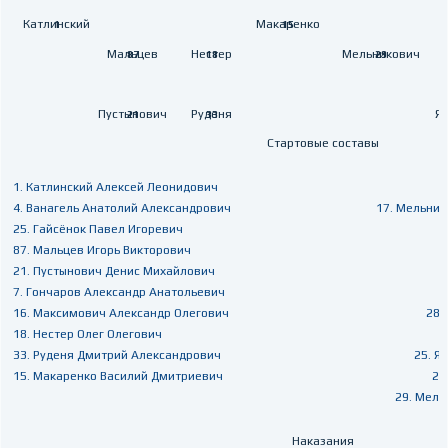
Катлинский
Макаренко
1
15
Мальцев
Нестер
Мельникович
Т
87
18
29
Пустынович
Руденя
Яв
21
33
Стартовые составы
1. Катлинский Алексей Леонидович
4. Ванагель Анатолий Александрович
17. Мельни
25. Гайсёнок Павел Игоревич
87. Мальцев Игорь Викторович
21. Пустынович Денис Михайлович
7. Гончаров Александр Анатольевич
16. Максимович Александр Олегович
28.
18. Нестер Олег Олегович
33. Руденя Дмитрий Александрович
25. Я
15. Макаренко Василий Дмитриевич
27
29. Мель
Наказания