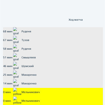
Ход матча
68 мин.
Руденя
67 мин.
Тузов
58 мин.
Руденя
51 мин.
Смышляев
46 мин.
Шумский
25 мин.
Макаренко
14 мин.
Макаренко
0 мин.
Мельникович
0 мин.
Мельникович