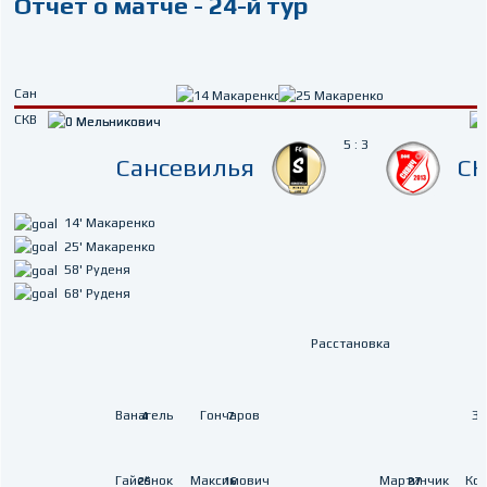
Отчет о матче - 24-й тур
Сан
СКВ
5 : 3
Сансевилья
С
14' Макаренко
25' Макаренко
58' Руденя
68' Руденя
Расстановка
Ванагель
Гончаров
Зу
4
7
Гайсёнок
Максимович
Мартинчик
Ков
25
16
27