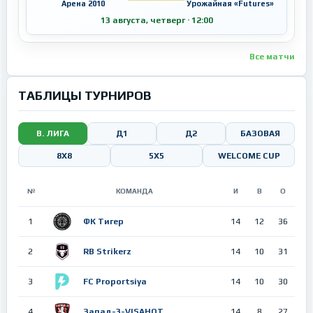
Арена 2010
Урожайная «Futures»
13 августа, четверг · 12:00
Все матчи
ТАБЛИЦЫ ТУРНИРОВ
В. ЛИГА
Д1
Д2
БАЗОВАЯ
8Х8
5X5
WELCOME CUP
№
КОМАНДА
И
В
О
1
ФК Тигер
14
12
36
2
RB Strikerz
14
10
31
3
FC Proportsiya
14
10
30
4
Запад-3-VISAHOT
14
8
27