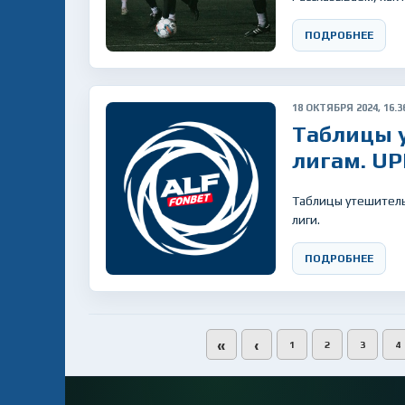
ПОДРОБНЕЕ
18 ОКТЯБРЯ 2024, 16.3
Таблицы 
лигам. U
Таблицы утешительн
лиги.
ПОДРОБНЕЕ
«
‹
1
2
3
4