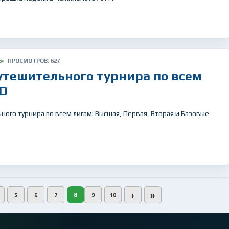
6
ПРОСМОТРОВ: 627
утешительного турнира по всем
PD
ого турнира по всем лигам: Высшая, Первая, Вторая и Базовые
›
»
8
5
6
7
9
10