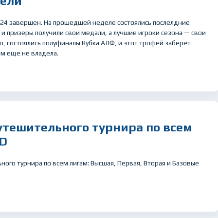
дели
24 завершен. На прошедшей неделе состоялись послелдние
и призеры получили свои медали, а лучшие игроки сезона — свои
о, состоялись полуфиналы Кубка АЛФ, и этот трофей заберет
им еще не владела.
утешительного турнира по всем
PD
ого турнира по всем лигам: Высшая, Первая, Вторая и Базовые