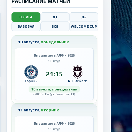
РАСПИСАНИЕ МАТЧЕЙ
В.ЛИГА
Д1
Д2
БАЗОВАЯ
8X8
WELCOME CUP
10 августа,
понедельник
Высшая лига АЛФ – 2026
15-й тур
21:15
Горынь
RB Strikerz
10 августа, понедельник
«РЦОП-БГУ» (ул. Семашко, 13)
11 августа,
вторник
Высшая лига АЛФ – 2026
15-й тур