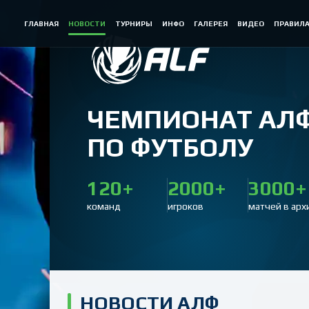
ГЛАВНАЯ
НОВОСТИ
ТУРНИРЫ
ИНФО
ГАЛЕРЕЯ
ВИДЕО
ПРАВИЛ
ЧЕМПИОНАТ АЛ
ПО ФУТБОЛУ
120+
2000+
3000+
команд
игроков
матчей в арх
НОВОСТИ АЛФ