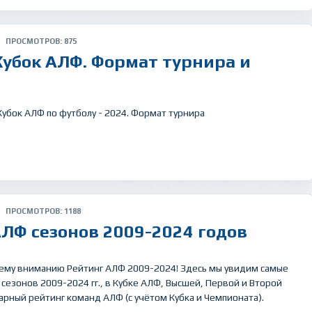
ПРОСМОТРОВ: 875
убок АЛФ. Формат турнира и
Кубок АЛФ по футболу - 2024. Формат турнира
ПРОСМОТРОВ: 1188
ЛФ сезонов 2009-2024 годов
ему вниманию Рейтинг АЛФ 2009-2024! Здесь мы увидим самые
сезонов 2009-2024 гг., в Кубке АЛФ, Высшей, Первой и Второй
арный рейтинг команд АЛФ (с учётом Кубка и Чемпионата).