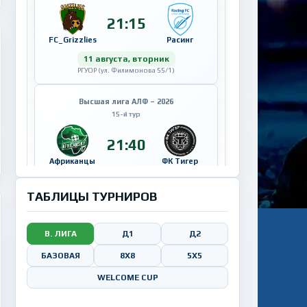
21:15
FC_Grizzlies
Расинг
11 августа, вторник
РГУОР (ул. Филимонова 55/1)
Высшая лига АЛФ – 2026
15-й тур
21:40
Африканцы
ФК Тигер
11 августа, вторник
«РЦОП-БГУ» (ул. Семашко, 13)
ТАБЛИЦЫ ТУРНИРОВ
12 августа,
среда
В. ЛИГА
Д1
Д2
БАЗОВАЯ
8Х8
5X5
Высшая лига АЛФ – 2026
15-й тур
WELCOME CUP
20:30