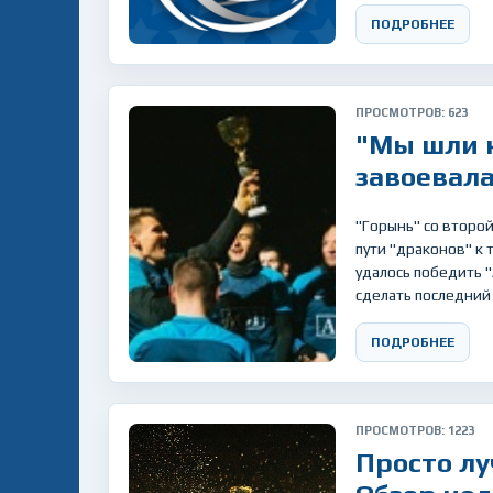
ПОДРОБНЕЕ
ПРОСМОТРОВ: 623
"Мы шли к
завоевал
"Горынь" со второ
пути "драконов" к
удалось победить "
сделать последний 
ПОДРОБНЕЕ
ПРОСМОТРОВ: 1223
Просто л